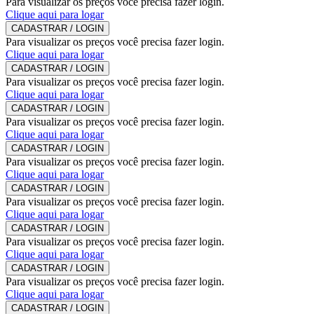
Para visualizar os preços você precisa fazer login.
Clique aqui para logar
CADASTRAR / LOGIN
Para visualizar os preços você precisa fazer login.
Clique aqui para logar
CADASTRAR / LOGIN
Para visualizar os preços você precisa fazer login.
Clique aqui para logar
CADASTRAR / LOGIN
Para visualizar os preços você precisa fazer login.
Clique aqui para logar
CADASTRAR / LOGIN
Para visualizar os preços você precisa fazer login.
Clique aqui para logar
CADASTRAR / LOGIN
Para visualizar os preços você precisa fazer login.
Clique aqui para logar
CADASTRAR / LOGIN
Para visualizar os preços você precisa fazer login.
Clique aqui para logar
CADASTRAR / LOGIN
Para visualizar os preços você precisa fazer login.
Clique aqui para logar
CADASTRAR / LOGIN