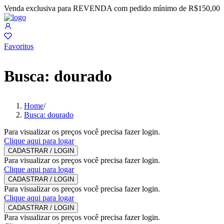
Venda exclusiva para REVENDA com pedido mínimo de R$150,00
Favoritos
Busca: dourado
Home
/
Busca: dourado
Para visualizar os preços você precisa fazer login.
Clique aqui para logar
CADASTRAR / LOGIN
Para visualizar os preços você precisa fazer login.
Clique aqui para logar
CADASTRAR / LOGIN
Para visualizar os preços você precisa fazer login.
Clique aqui para logar
CADASTRAR / LOGIN
Para visualizar os preços você precisa fazer login.