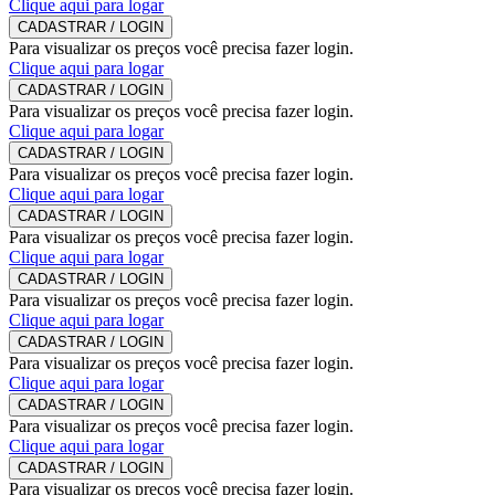
Clique aqui para logar
CADASTRAR / LOGIN
Para visualizar os preços você precisa fazer login.
Clique aqui para logar
CADASTRAR / LOGIN
Para visualizar os preços você precisa fazer login.
Clique aqui para logar
CADASTRAR / LOGIN
Para visualizar os preços você precisa fazer login.
Clique aqui para logar
CADASTRAR / LOGIN
Para visualizar os preços você precisa fazer login.
Clique aqui para logar
CADASTRAR / LOGIN
Para visualizar os preços você precisa fazer login.
Clique aqui para logar
CADASTRAR / LOGIN
Para visualizar os preços você precisa fazer login.
Clique aqui para logar
CADASTRAR / LOGIN
Para visualizar os preços você precisa fazer login.
Clique aqui para logar
CADASTRAR / LOGIN
Para visualizar os preços você precisa fazer login.