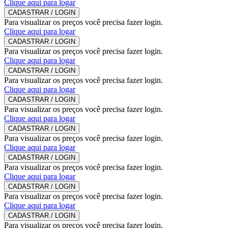
Clique aqui para logar
CADASTRAR / LOGIN
Para visualizar os preços você precisa fazer login.
Clique aqui para logar
CADASTRAR / LOGIN
Para visualizar os preços você precisa fazer login.
Clique aqui para logar
CADASTRAR / LOGIN
Para visualizar os preços você precisa fazer login.
Clique aqui para logar
CADASTRAR / LOGIN
Para visualizar os preços você precisa fazer login.
Clique aqui para logar
CADASTRAR / LOGIN
Para visualizar os preços você precisa fazer login.
Clique aqui para logar
CADASTRAR / LOGIN
Para visualizar os preços você precisa fazer login.
Clique aqui para logar
CADASTRAR / LOGIN
Para visualizar os preços você precisa fazer login.
Clique aqui para logar
CADASTRAR / LOGIN
Para visualizar os preços você precisa fazer login.