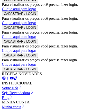
Para visualizar os preços você precisa fazer login.
Clique aqui para logar
CADASTRAR / LOGIN
Para visualizar os preços você precisa fazer login.
Clique aqui para logar
CADASTRAR / LOGIN
Para visualizar os preços você precisa fazer login.
Clique aqui para logar
CADASTRAR / LOGIN
Para visualizar os preços você precisa fazer login.
Clique aqui para logar
CADASTRAR / LOGIN
Para visualizar os preços você precisa fazer login.
Clique aqui para logar
CADASTRAR / LOGIN
RECEBA NOVIDADES
INSTITUCIONAL
Sobre Nós
Seja Revendedora
Blog
MINHA CONTA
Minha conta